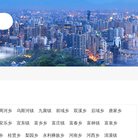
两河乡
乌斯河镇
九襄镇
前域乡
双溪乡
后域乡
唐家乡
安乐乡
宜东镇
富乡乡
富庄镇
富春乡
富林镇
富泉乡
乡
桂贤乡
梨园乡
永利彝族乡
河南乡
河西乡
清溪镇