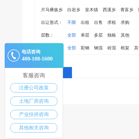
片马彝族乡
白岩乡
皇木镇
西溪乡
青富乡
出让形式：
不限
出租
出售
求租
求购
层数：
全部
单层
多层
独栋
其他
结构：
全部
彩钢
钢混
砖混
框架
其
电话咨询
400-108-1600
全部消息
客服咨询
注册公司政策
土地厂房咨询
产业扶持咨询
其他相关咨询