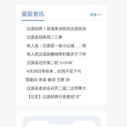
最新资讯
更多>>
汉源招商丨花海果乡阳光汉源宣传
汉源县招商局二三事
有人说：汉源是一座小山城……我
有人把汉源甜樱桃带到重庆干了件
汉源县召开第二轮“1+3+N”
4月28日等你来，在鸽子花下与
​贾建武 张喜 杨澎 王辉 孙
汉源县老促会召开二届二次理事大
【注意】汉源招商引资要招“才”