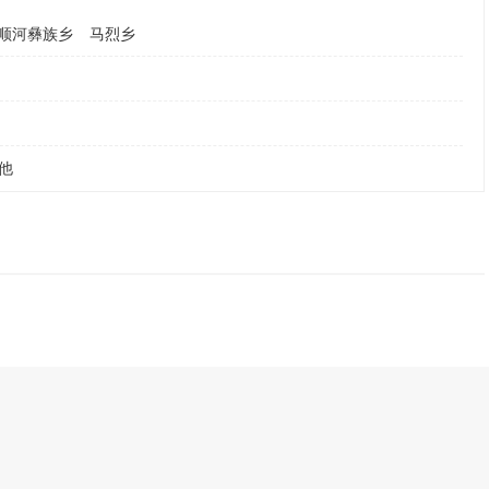
顺河彝族乡
马烈乡
他