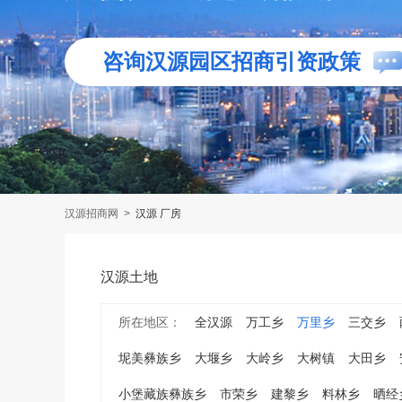
咨询汉源园区招商引资政策
汉源招商网
>
汉源 厂房
汉源土地
所在地区：
全汉源
万工乡
万里乡
三交乡
坭美彝族乡
大堰乡
大岭乡
大树镇
大田乡
小堡藏族彝族乡
市荣乡
建黎乡
料林乡
晒经